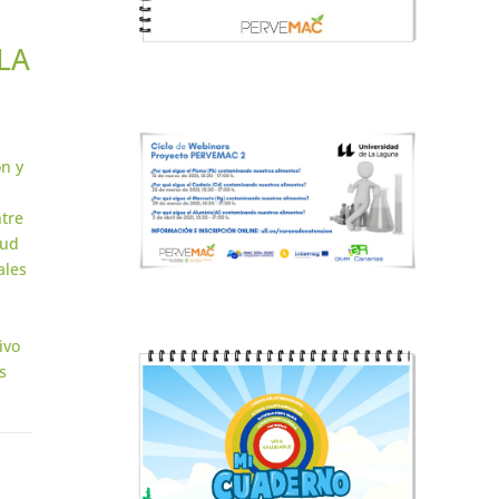
LA
n y
ntre
lud
ales
ivo
s