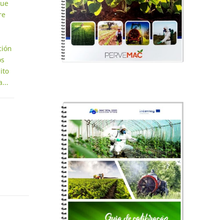
que
re
ción
os
ito
...