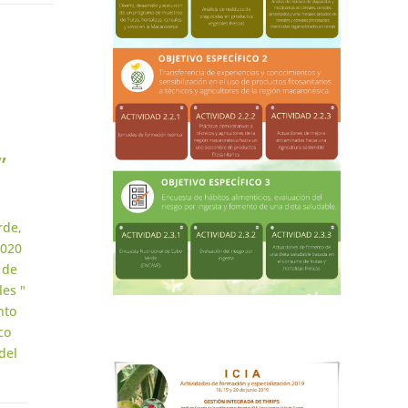
”
rde,
2020
 de
les "
nto
co
del