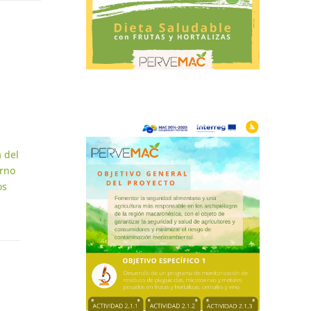
 del
erno
os