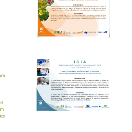
n
ará
el
um
uto