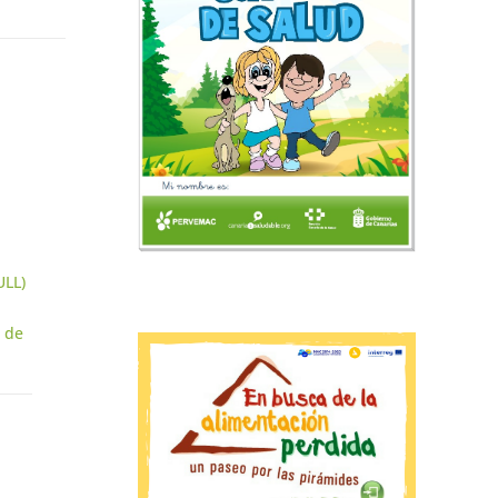
ULL)
a de