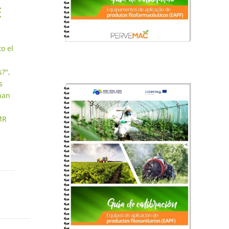
E
o el
?",
s
nan
MR