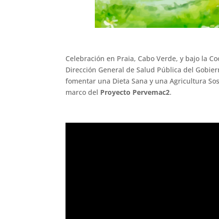
Celebración en Praia, Cabo Verde, y bajo la Co
Dirección General de Salud Pública del Gobier
fomentar una Dieta Sana y una Agricultura Sost
marco del
Proyecto
Pervemac2
.