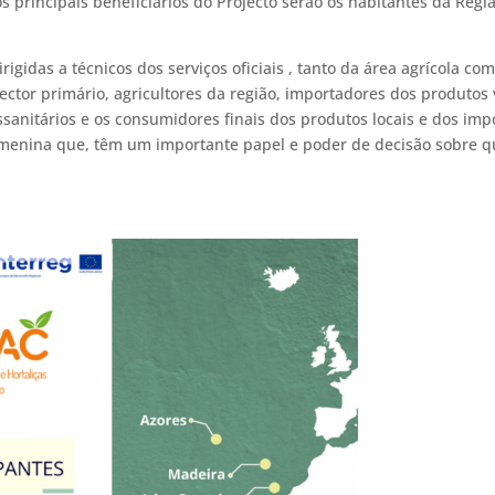
s principais beneficiários do Projecto serão os habitantes da Regi
igidas a técnicos dos serviços oficiais , tanto da área agrícola co
ctor primário, agricultores da região, importadores dos produtos 
ssanitários e os consumidores finais dos produtos locais e dos imp
femenina que, têm um importante papel e poder de decisão sobre q