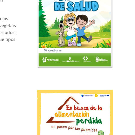
ão
mo os
vegetais
ortados,
ue tipos