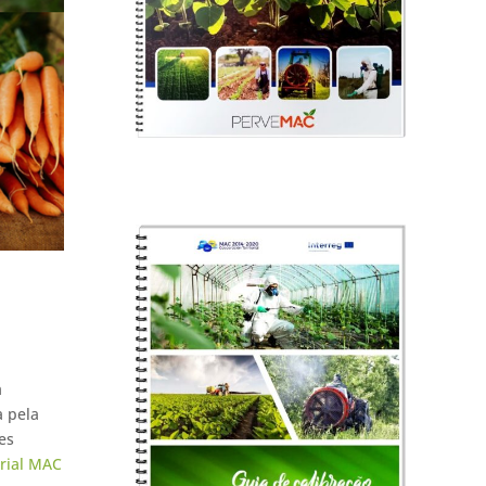
a
a pela
es
rial MAC