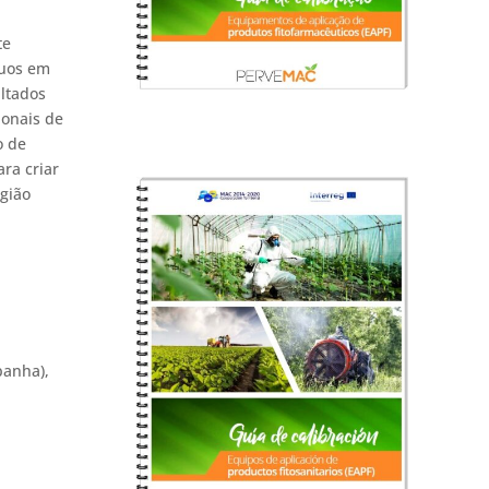
te
duos em
ultados
ionais de
o de
ra criar
gião
panha),