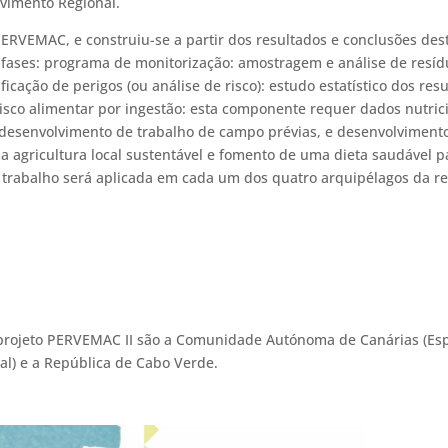
vimento Regional.
PERVEMAC, e construiu-se a partir dos resultados e conclusões des
o fases: programa de monitorização: amostragem e análise de resí
ficação de perigos (ou análise de risco): estudo estatístico dos res
risco alimentar por ingestão: esta componente requer dados nutric
 desenvolvimento de trabalho de campo prévias, e desenvolviment
a agricultura local sustentável e fomento de uma dieta saudável pa
 trabalho será aplicada em cada um dos quatro arquipélagos da re
a o projeto PERVEMAC II são a Comunidade Autónoma de Canárias (Es
l) e a República de Cabo Verde.