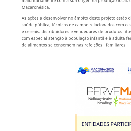
maioritariamente com a sua origen na produção local, o
Macaronésica.
As ações a desenvolver no âmbito deste projeto estão dir
saúde pública, técnicos de campo relacionados com o se
e cereais, distribuidores e vendedores de produtos fito
com especial atenção à população infantil e à adulta 
de alimentos se consomem nas refeições familiares.