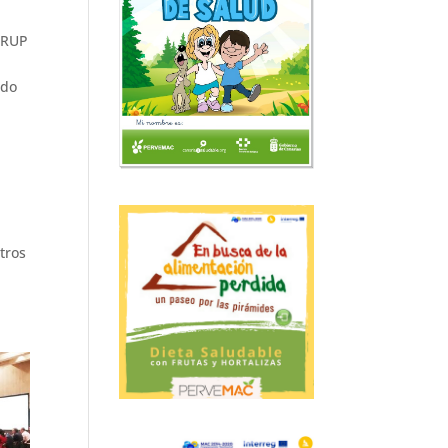
ARUP
ndo
tros