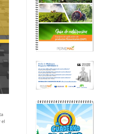
ta
 el