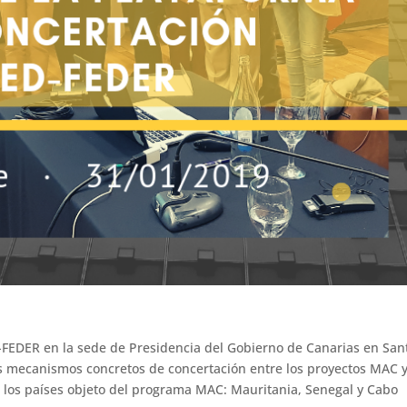
-FEDER en la sede de Presidencia del Gobierno de Canarias en San
los mecanismos concretos de concertación entre los proyectos MAC y
on los países objeto del programa MAC: Mauritania, Senegal y Cabo