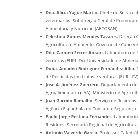
Dña. Alicia Yagüe Martín.
Chefe do Serviço 
veterinários. Subdireção Geral de Promoçã
Alimentaria y Nutrición (AECOSAN).
Celestino Gomes Mendes Tavares.
Direção G
Agricultura e Ambiente. Governo de Cabo Ve
Dña. Carmen Ferrer Amate.
Laboratório de 
verduras (EURL-FV). Universidade de Almeria
Doña. Amadeo Rodríguez Fernández-Alba.
de Pesticidas em frutas e verduras (EURL-FV
Jose A. Jiménez Guerrero.
Departamento de R
Agroalimentário (LAA). Ministério de Agricu
Juan Garrido Ramalho.
Serviço de Resíduos 
Agência Espanhola do Consumo, Segurança 
Paulo Jorge Pestana Fernandes.
Laboratório
Resíduos. Secretaría Regional de Agricultur
Antonio Valverde García.
Professor Catedrá