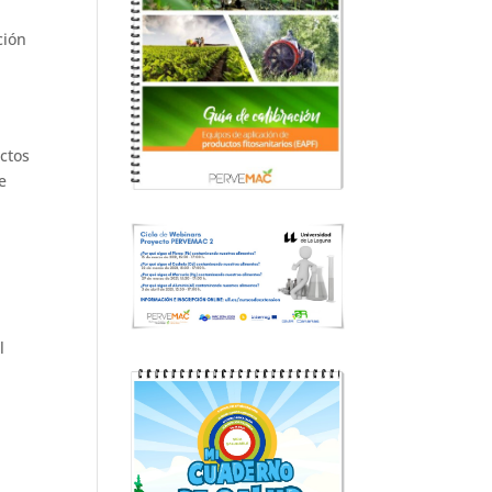
ción
uctos
e
l