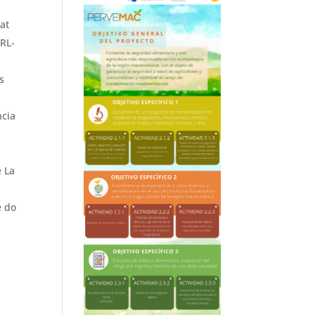
at
URL-
s
ncia
e La
e do