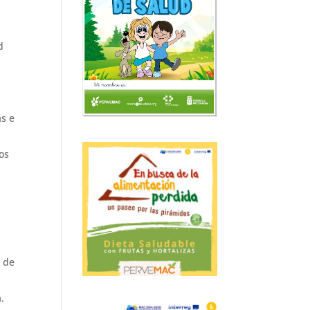
d
as e
os
e de
.