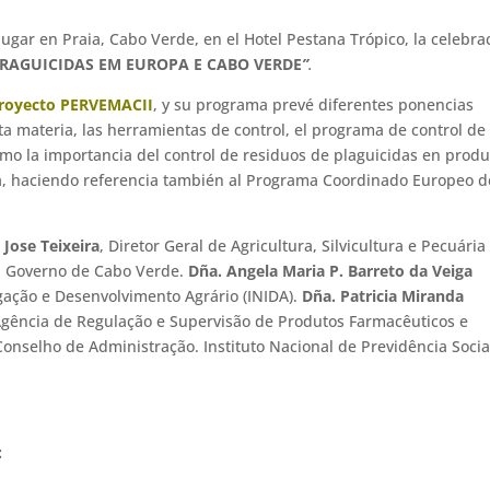
ugar en Praia, Cabo Verde, en el Hotel Pestana Trópico, la celebra
PRAGUICIDAS EM EUROPA E CABO VERDE
”
.
royecto PERVEMACII
, y su programa prevé diferentes ponencias
sta materia, las herramientas de control, el programa de control de
omo la importancia del control de residuos de plaguicidas en prod
sta, haciendo referencia también al Programa Coordinado Europeo d
 Jose Teixeira
, Diretor Geral de Agricultura, Silvicultura e Pecuária
e. Governo de Cabo Verde.
Dña. Angela Maria P. Barreto da Veiga
tigação e Desenvolvimento Agrário (INIDA).
Dña. Patricia Miranda
 Agência de Regulação e Supervisão de Produtos Farmacêuticos e
Conselho de Administração. Instituto Nacional de Previdência Socia
: