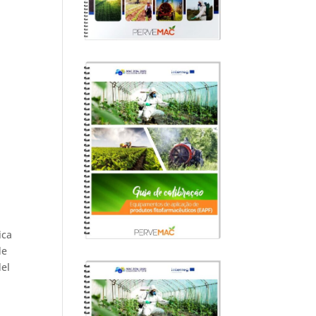
ica
de
del