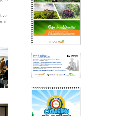
tivo
os a