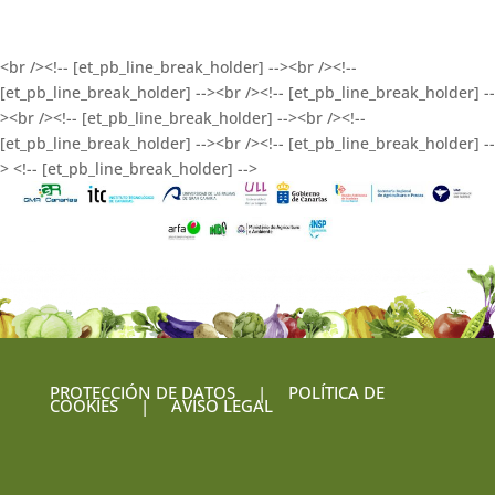
<br /><!-- [et_pb_line_break_holder] --><br /><!--
[et_pb_line_break_holder] --><br /><!-- [et_pb_line_break_holder] --
><br /><!-- [et_pb_line_break_holder] --><br /><!--
[et_pb_line_break_holder] --><br /><!-- [et_pb_line_break_holder] --
> <!-- [et_pb_line_break_holder] -->
PROTECCIÓN DE DATOS
|
POLÍTICA DE
COOKIES
|
AVISO LEGAL