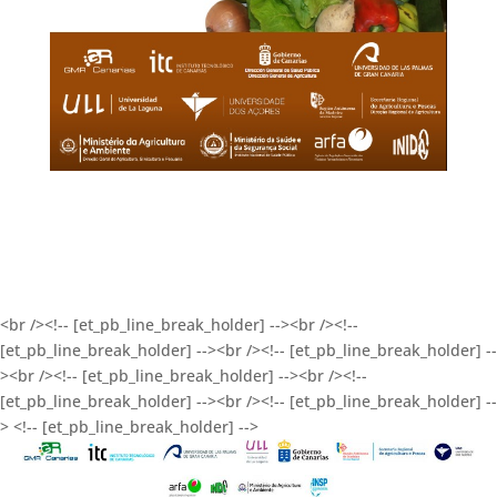
<br /><!-- [et_pb_line_break_holder] --><br /><!--
[et_pb_line_break_holder] --><br /><!-- [et_pb_line_break_holder] --
><br /><!-- [et_pb_line_break_holder] --><br /><!--
[et_pb_line_break_holder] --><br /><!-- [et_pb_line_break_holder] --
> <!-- [et_pb_line_break_holder] -->